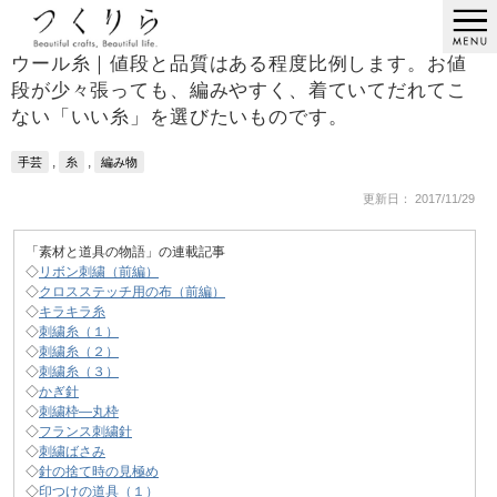
ウール糸｜値段と品質はある程度比例します。お値
段が少々張っても、編みやすく、着ていてだれてこ
ない「いい糸」を選びたいものです。
,
,
手芸
糸
編み物
更新日： 2017/11/29
「素材と道具の物語」の連載記事
◇
リボン刺繍（前編）
◇
クロスステッチ用の布（前編）
◇
キラキラ糸
◇
刺繍糸（１）
◇
刺繍糸（２）
◇
刺繍糸（３）
◇
かぎ針
◇
刺繍枠―丸枠
◇
フランス刺繍針
◇
刺繍ばさみ
◇
針の捨て時の見極め
◇
印つけの道具（１）