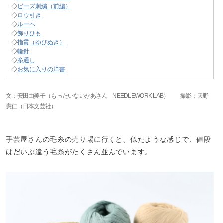
◇
ビーズ刺繍（前編）
◇
ロウ引き
◇
ルーペ
◇
飾りひも
◇
指貫（ゆびぬき）
◇
輪針
◇
糸通し
◇
お気に入りの洋書
文：安田由美子（もったいないかあさん NEEDLEWORK LAB） 撮影：天野
憲仁（日本文芸社）
手芸屋さんの毛糸の売り場に行くと、似たような感じで、値段
はだいぶ違う毛糸がたくさん並んでいます。