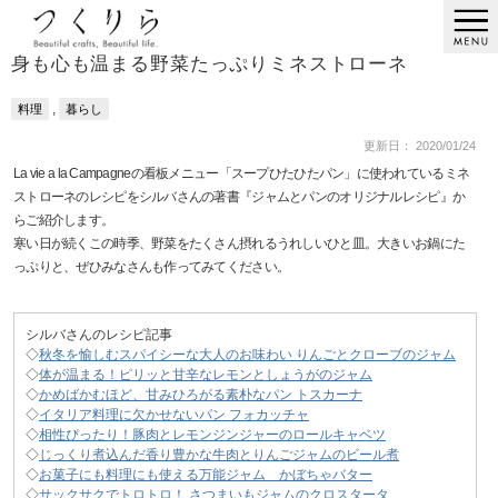
身も心も温まる野菜たっぷりミネストローネ
,
料理
暮らし
更新日： 2020/01/24
La vie a la Campagneの看板メニュー「スープひたひたパン」に使われているミネ
ストローネのレシピをシルバさんの著書『ジャムとパンのオリジナルレシピ』か
らご紹介します。
寒い日が続くこの時季、野菜をたくさん摂れるうれしいひと皿。大きいお鍋にた
っぷりと、ぜひみなさんも作ってみてください。
シルバさんのレシピ記事
◇
秋冬を愉しむスパイシーな大人のお味わい りんごとクローブのジャム
◇
体が温まる！ピリッと甘辛なレモンとしょうがのジャム
◇
かめばかむほど、甘みひろがる素朴なパン トスカーナ
◇
イタリア料理に欠かせないパン フォカッチャ
◇
相性ぴったり！豚肉とレモンジンジャーのロールキャベツ
◇
じっくり煮込んだ香り豊かな牛肉とりんごジャムのビール煮
◇
お菓子にも料理にも使える万能ジャム かぼちゃバター
◇
サックサクでトロトロ！ さつまいもジャムのクロスタータ