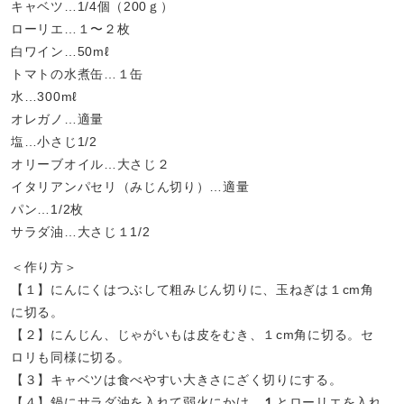
キャベツ…1/4個（200ｇ）
ローリエ…１〜２枚
白ワイン…50mℓ
トマトの水煮缶…１缶
水…300mℓ
オレガノ…適量
塩…小さじ1/2
オリーブオイル…大さじ２
イタリアンパセリ（みじん切り）…適量
パン…1/2枚
サラダ油…大さじ１1/2
＜作り方＞
【１】にんにくはつぶして粗みじん切りに、玉ねぎは１cm角
に切る。
【２】にんじん、じゃがいもは皮をむき、１cm角に切る。セ
ロリも同様に切る。
【３】キャベツは食べやすい大きさにざく切りにする。
【４】鍋にサラダ油を入れて弱火にかけ、
１
とローリエを入れ