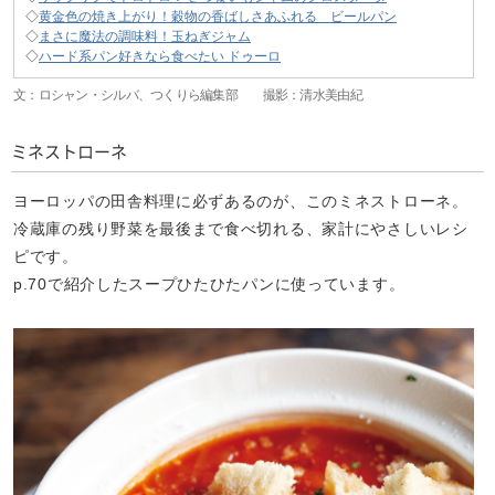
◇
黄金色の焼き上がり！穀物の香ばしさあふれる ビールパン
◇
まさに魔法の調味料！玉ねぎジャム
◇
ハード系パン好きなら食べたい ドゥーロ
文：ロシャン・シルバ、つくりら編集部 撮影：清水美由紀
ミネストローネ
ヨーロッパの田舎料理に必ずあるのが、このミネストローネ。
冷蔵庫の残り野菜を最後まで食べ切れる、家計にやさしいレシ
ピです。
p.70で紹介したスープひたひたパンに使っています。