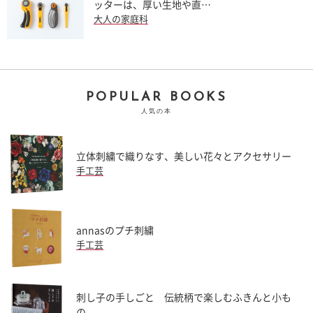
ッターは、厚い生地や直…
大人の家庭科
POPULAR BOOKS
人気の本
立体刺繍で織りなす、美しい花々とアクセサリー
手工芸
annasのプチ刺繍
手工芸
刺し子の手しごと 伝統柄で楽しむふきんと小も
の