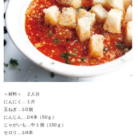
＜材料＞ ２人分
にんにく…１片
玉ねぎ…1/2個
にんじん…1/4本（50ｇ）
じゃがいも…中１個（150ｇ）
セロリ…1/4本