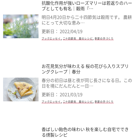
抗酸化作用が強いローズマリーは若返りのハー
ブとしても有名｜穀雨『…
明日4月20日から二十四節気は穀雨です。 農耕
にとって大切な恵み…
更新日： 2022/04/19
,
,
ブックエッセイ
二十四節気 暦のレシピ
季節の手づくり
お花見気分が味わえる 桜の花びら入りスプリ
ングクレープ｜春分
春分の初日は昼と夜が同じ長さになる日。この
日を境にだんだんと一日…
更新日： 2021/03/19
,
,
ブックエッセイ
二十四節気 暦のレシピ
季節の手づくり
香ばしい飴色の味わい 秋を楽しむ自宅ででき
る燻製レシピ