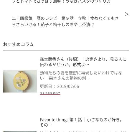
ブとトマトでさっぱり風味！うなぎパスタのつくり方
＞
二十四節気 暦のレシピ 第９話 立秋｜食欲なくてもさ
らさらいける！茄子と梅干しの冷やし茶漬け
おすすめコラム
森本繭香さん（後編）｜忠実さより、見る人に
伝わるかどうか。形式よ…
動物たちの姿を厳密に再現したいわけではな
い 森本さんの動物の刺…
更新日： 2019/02/06
つくり手を訪ねて
Favorite things 第１話 ｜小さなものが好き。
その…