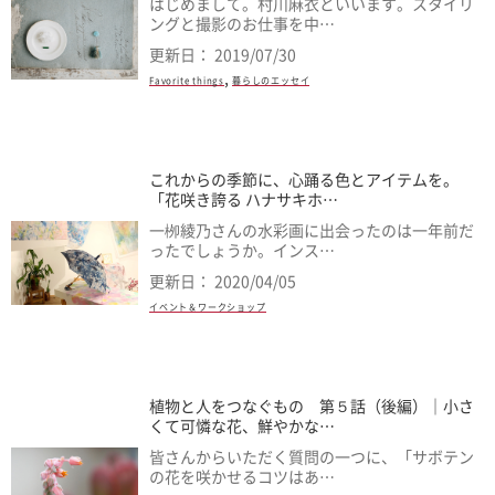
はじめまして。村川麻衣といいます。スタイリ
ングと撮影のお仕事を中…
更新日： 2019/07/30
,
Favorite things
暮らしのエッセイ
これからの季節に、心踊る色とアイテムを。
「花咲き誇る ハナサキホ…
一栁綾乃さんの水彩画に出会ったのは一年前だ
ったでしょうか。インス…
更新日： 2020/04/05
イベント＆ワークショップ
植物と人をつなぐもの 第５話（後編）｜小さ
くて可憐な花、鮮やかな…
皆さんからいただく質問の一つに、「サボテン
の花を咲かせるコツはあ…