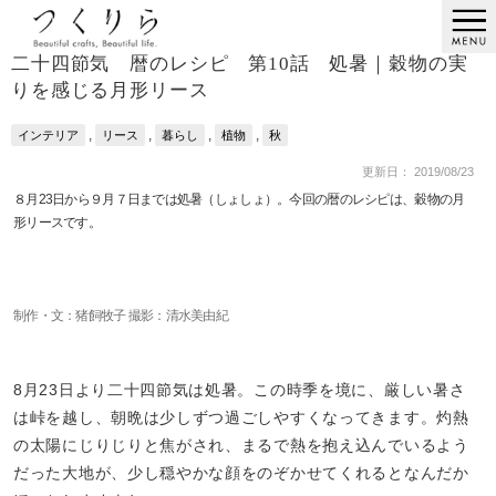
二十四節気 暦のレシピ 第10話 処暑｜穀物の実
りを感じる月形リース
,
,
,
,
インテリア
リース
暮らし
植物
秋
更新日： 2019/08/23
８月23日から９月７日までは処暑（しょしょ）。今回の暦のレシピは、穀物の月
形リースです。
制作・文：猪飼牧子 撮影：清水美由紀
8月23日より二十四節気は処暑。この時季を境に、厳しい暑さ
は峠を越し、朝晩は少しずつ過ごしやすくなってきます。灼熱
の太陽にじりじりと焦がされ、まるで熱を抱え込んでいるよう
だった大地が、少し穏やかな顔をのぞかせてくれるとなんだか