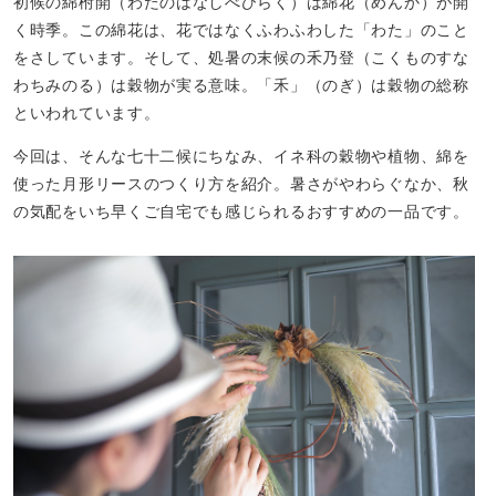
初候の綿柎開（わたのはなしべひらく）は綿花（めんか）が開
く時季。この綿花は、花ではなくふわふわした「わた」のこと
をさしています。そして、処暑の末候の禾乃登（こくものすな
わちみのる）は穀物が実る意味。「禾」（のぎ）は穀物の総称
といわれています。
今回は、そんな七十二候にちなみ、イネ科の穀物や植物、綿を
使った月形リースのつくり方を紹介。暑さがやわらぐなか、秋
の気配をいち早くご自宅でも感じられるおすすめの一品です。