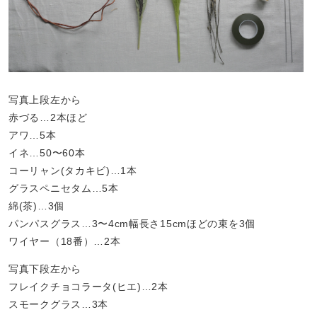
写真上段左から
赤づる…2本ほど
アワ…5本
イネ…50〜60本
コーリャン(タカキビ)…1本
グラスペニセタム…5本
綿(茶)…3個
パンパスグラス…3〜4cm幅長さ15cmほどの束を3個
ワイヤー（18番）…2本
写真下段左から
フレイクチョコラータ(ヒエ)…2本
スモークグラス…3本