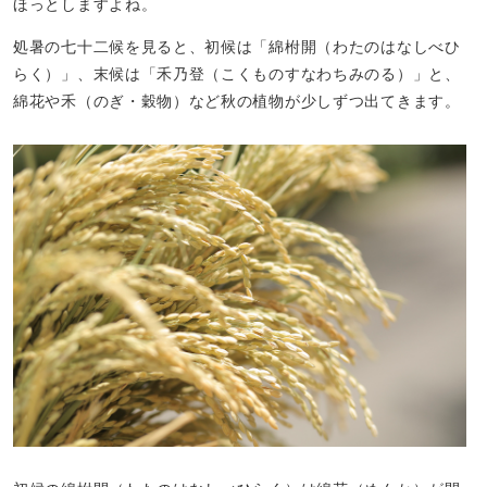
ほっとしますよね。
処暑の七十二候を見ると、初候は「綿柎開（わたのはなしべひ
らく）」、末候は「禾乃登（こくものすなわちみのる）」と、
綿花や禾（のぎ・穀物）など秋の植物が少しずつ出てきます。