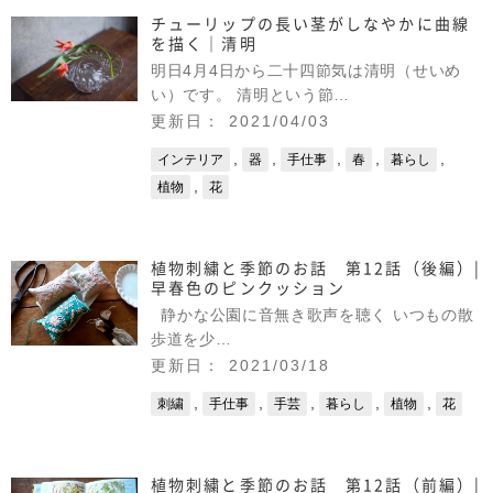
チューリップの長い茎がしなやかに曲線
を描く｜清明
明日4月4日から二十四節気は清明（せいめ
い）です。 清明という節…
更新日： 2021/04/03
,
,
,
,
,
インテリア
器
手仕事
春
暮らし
,
植物
花
植物刺繍と季節のお話 第12話（後編）|
早春色のピンクッション
静かな公園に音無き歌声を聴く いつもの散
歩道を少…
更新日： 2021/03/18
,
,
,
,
,
刺繍
手仕事
手芸
暮らし
植物
花
植物刺繍と季節のお話 第12話（前編）|