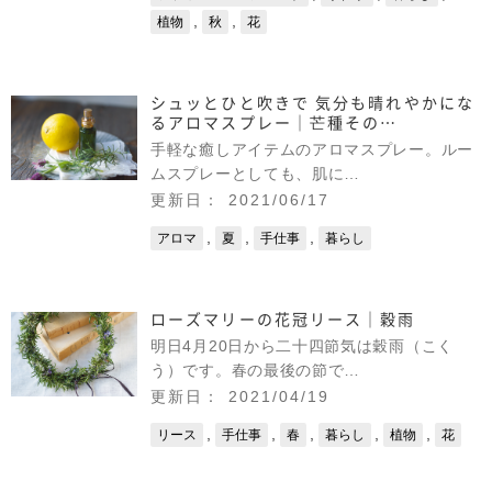
,
,
植物
秋
花
シュッとひと吹きで 気分も晴れやかにな
るアロマスプレー｜芒種その…
手軽な癒しアイテムのアロマスプレー。ルー
ムスプレーとしても、肌に…
更新日： 2021/06/17
,
,
,
アロマ
夏
手仕事
暮らし
ローズマリーの花冠リース｜穀雨
明日4月20日から二十四節気は穀雨（こく
う）です。春の最後の節で…
更新日： 2021/04/19
,
,
,
,
,
リース
手仕事
春
暮らし
植物
花