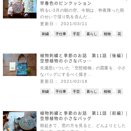
早春色のピンクッション
明るい3月の朝の空。今朝は、昨夜降った雨
のせいで湿り気を含んだ…
更新日： 2021/03/11
,
,
,
,
,
刺繍
手仕事
手芸
暮らし
植物
花
植物刺繍と季節のお話 第11話（後編）|
空想植物の小さなバッ…
先週思いついた「空想植物」の図案を、小さ
なバッグにするべく描き…
更新日： 2021/02/18
,
,
,
,
,
刺繍
手仕事
手芸
暮らし
植物
花
植物刺繍と季節のお話 第11話（前編）|
空想植物の小さなバッグ
朝起きて、窓の方を見ると、どんよりとした