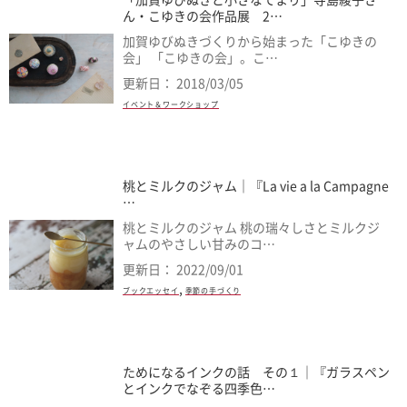
「加賀ゆびぬきと小さなてまり」寺島綾子さ
ん・こゆきの会作品展 2…
加賀ゆびぬきづくりから始まった「こゆきの
会」 「こゆきの会」。こ…
更新日： 2018/03/05
イベント＆ワークショップ
桃とミルクのジャム｜『La vie a la Campagne
…
桃とミルクのジャム 桃の瑞々しさとミルクジ
ャムのやさしい甘みのコ…
更新日： 2022/09/01
,
ブックエッセイ
季節の手づくり
ためになるインクの話 その１｜『ガラスペン
とインクでなぞる四季色…