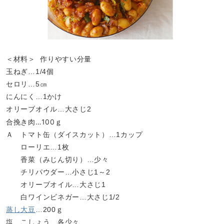
＜材料＞ 作りやすい分量
玉ねぎ…1/4個
セロリ…5㎝
にんにく…1かけ
オリーブオイル…大さじ2
合挽き肉…100ｇ
Ａ トマト缶（ダイスカット）…1カップ
ローリエ…1枚
香菜（みじん切り）…少々
チリパウダー…小さじ1～2
オリーブオイル…大さじ1
白ワインビネガー…大さじ1/2
蒸し大豆
…200ｇ
塩、こしょう…各少々