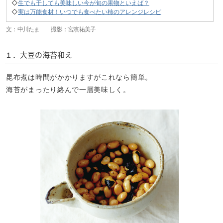
◇
生でも干しても美味しい今が旬の果物といえば？
◇
実は万能食材！いつでも食べたい柿のアレンジレシピ
文：中川たま 撮影：宮濱祐美子
１．大豆の海苔和え
昆布煮は時間がかかりますがこれなら簡単。
海苔がまったり絡んで一層美味しく。