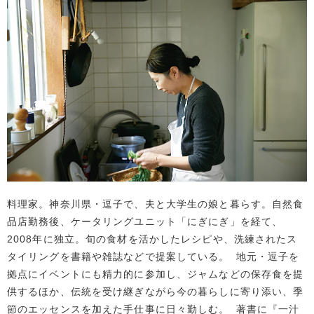
料理家。神奈川県・逗子で、夫と大学生の娘と暮らす。自然食
品店勤務後、ケータリングユニット「にぎにぎ」を経て、
2008年に独立。旬の食材を活かしたレシピや、洗練されたス
タイリングを書籍や雑誌などで提案している。 地元・逗子を
拠点にイベントにも精力的に参加し、ジャムなどの保存食を提
供するほか、伝統を受け継ぎながら今の暮らしに寄り添い、季
節のエッセンスを加えた手仕事に日々勤しむ。 著書に『一汁