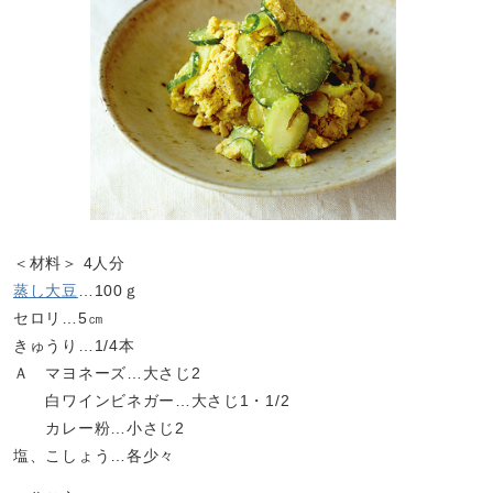
＜材料＞ 4人分
蒸し大豆
…100ｇ
セロリ…5㎝
きゅうり…1/4本
Ａ マヨネーズ…大さじ2
白ワインビネガー…大さじ1・1/2
カレー粉…小さじ2
塩、こしょう…各少々