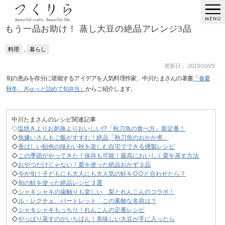
もう一品お助け！ 蒸し大豆の絶品アレンジ3品
,
料理
暮らし
更新日： 2019/10/29
旬の恵みを存分に堪能するアイデアを人気料理作家、中川たまさんの著書
『春夏
秋冬、ぎゅっと詰めて旬弁当』
からご紹介します。
中川たまさんのレシピ関連記事
◇
塩焼きよりお刺身よりおいしい!?「秋刀魚の食べ方」新定番！
◇
魚嫌いさんもご飯がすすむ！絶品「秋刀魚のおかか煮」
◇
香ばしい飴色の味わい秋を楽しむ自宅でできる燻製レシピ
◇
この季節がやってきた！保存も可能！最高においしく栗を蒸す方法
◇
おやつだけじゃない！栗を使った絶品おかず３品
◇
今が旬！子どもにも大人にも大人気の鮭を○○と合わせたら？
◇
旬の鮭を使った絶品レシピ３選
◇
シャキシャキの歯触りも楽しい 梨とれんこんのコラボ！
◇
ル・レクチェ、バートレット この素敵な名前は？
◇
シャキシャキもっちり！れんこんの定番レシピ
◇
やっぱり蒸すのがいちばん！美味しい大豆が手に入ったら