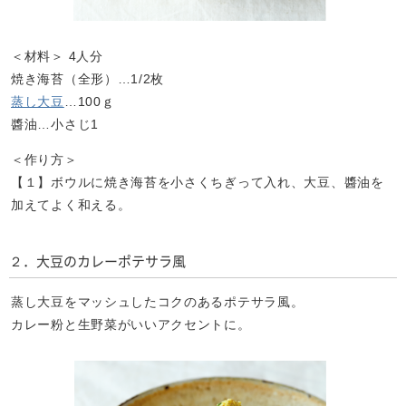
＜材料＞ 4人分
焼き海苔（全形）…1/2枚
蒸し大豆
…100ｇ
醬油…小さじ1
＜作り方＞
【１】ボウルに焼き海苔を小さくちぎって入れ、大豆、醬油を
加えてよく和える。
２．大豆のカレーポテサラ風
蒸し大豆をマッシュしたコクのあるポテサラ風。
カレー粉と生野菜がいいアクセントに。