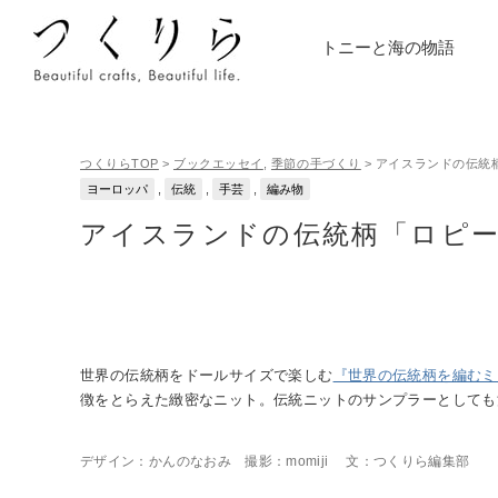
トニーと海の物語
つくりらTOP
>
ブックエッセイ
,
季節の手づくり
>
アイスランドの伝統
ヨーロッパ
,
伝統
,
手芸
,
編み物
アイスランドの伝統柄「ロピ
世界の伝統柄をドールサイズで楽しむ
『世界の伝統柄を編むミ
徴をとらえた緻密なニット。伝統ニットのサンプラーとしても
デザイン：かんのなおみ 撮影：momiji 文：つくりら編集部