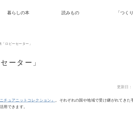
暮らしの本
読みもの
「つく
柄「ロピーセーター」
ーセーター」
更新日： 2
ニチュアニットコレクション』
。それぞれの国や地域で受け継がれてきた
活用できます。