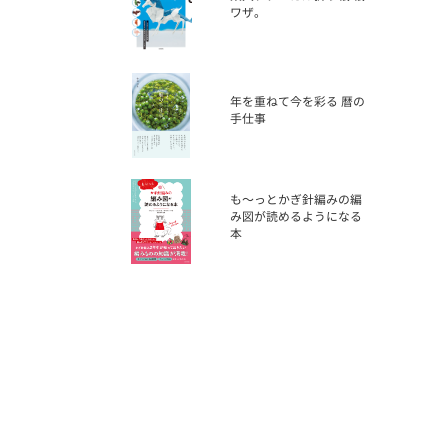
ワザ。
年を重ねて今を彩る 暦の
手仕事
も〜っとかぎ針編みの編
み図が読めるようになる
本