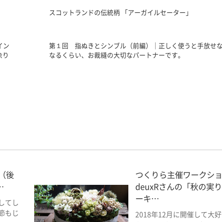
スコットランドの伝統柄 「アーガイルセーター」
イン
第１回 指ぬきとシンブル（前編）｜正しく使うと手放せ
余り
なるくらい、お裁縫の大切なパートナーです。
話（後
つくりら主催ワークシ
…
deuxRさんの「秋の実
ーキ…
してし
節もじ
2018年12月に開催して大