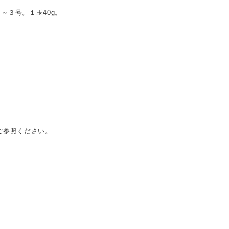
１～３号。１玉40g。
ご参照ください。