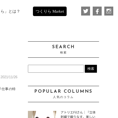
りら」とは？
つくりら Market
SEARCH
検索
021/11/26
手仕事の特
POPULAR COLUMNS
人気のコラム
アトリエFilさん｜『立体
刺繍で織りなす、美しい