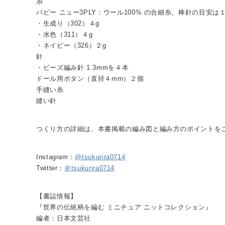
糸
パピー ニュー3PLY：ウール100% の合細糸。棒針の目安は
・生成り（302）４g
・水色（311）４g
・ネイビー（326）２g
針
・ビーズ編み針 1.3mmを４本
ドール用ボタン（直径４mm）２個
手縫い糸
縫い針
つくり方の詳細は、本書掲載の編み図と編み方のポイントを
Instagram：
@tsukurira0714
Twitter：
＠tsukurira0714
【書誌情報】
『世界の伝統柄を編む ミニチュア ニットコレクション』
編者：日本文芸社