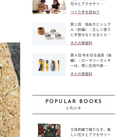
花々とアクセサリ…
つくり手を訪ねて
第１回 指ぬきとシンブ
ル（前編）｜正しく使う
と手放せなくなるくら…
大人の家庭科
第４回 布を切る道具（後
編）｜ロータリーカッタ
ーは、厚い生地や直…
大人の家庭科
POPULAR BOOKS
人気の本
立体刺繍で織りなす、美
しい花々とアクセサリー