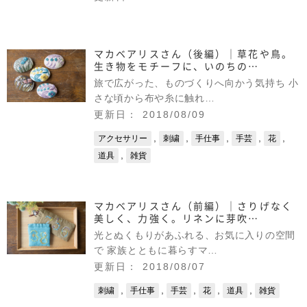
マカベアリスさん（後編）｜草花や鳥。
生き物をモチーフに、いのちの…
旅で広がった、ものづくりへ向かう気持ち 小
さな頃から布や糸に触れ…
更新日： 2018/08/09
,
,
,
,
,
アクセサリー
刺繍
手仕事
手芸
花
,
道具
雑貨
マカベアリスさん（前編）｜さりげなく
美しく、力強く。リネンに芽吹…
光とぬくもりがあふれる、お気に入りの空間
で 家族とともに暮らすマ…
更新日： 2018/08/07
,
,
,
,
,
刺繍
手仕事
手芸
花
道具
雑貨