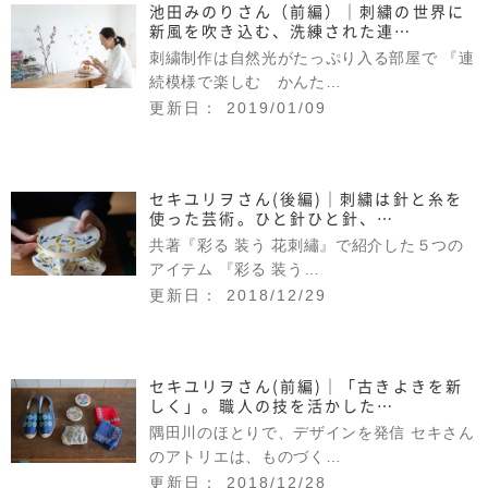
池田みのりさん（前編）｜刺繍の世界に
新風を吹き込む、洗練された連…
刺繍制作は自然光がたっぷり入る部屋で 『連
続模様で楽しむ かんた…
更新日： 2019/01/09
セキユリヲさん(後編)｜刺繍は針と糸を
使った芸術。ひと針ひと針、…
共著『彩る 装う 花刺繡』で紹介した５つの
アイテム 『彩る 装う…
更新日： 2018/12/29
セキユリヲさん(前編)｜「古きよきを新
しく」。職人の技を活かした…
隅田川のほとりで、デザインを発信 セキさん
のアトリエは、ものづく…
更新日： 2018/12/28