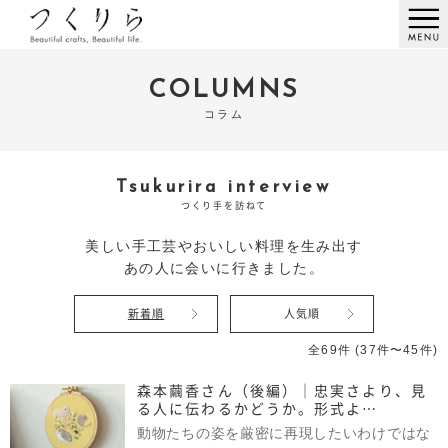
COLUMNS
コラム
Tsukurira interview
つくり手を訪ねて
美しい手工芸やおいしい料理を生み出す
あの人に会いに行きました。
新着順
人気順
全69件 (37件〜45件)
森本繭香さん（後編）｜忠実さより、見
る人に伝わるかどうか。形式よ…
動物たちの姿を厳密に再現したいわけではな