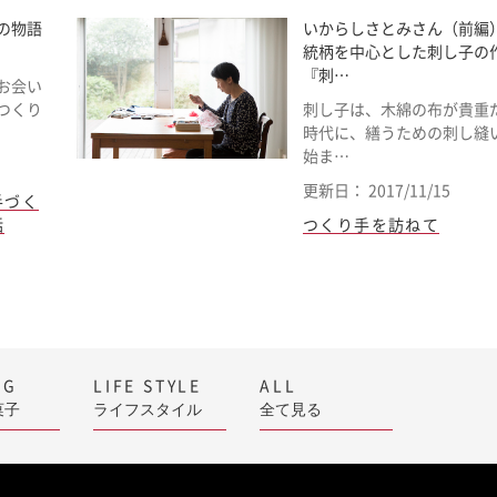
の物語
いからしさとみさん（前編
統柄を中心とした刺し子の
『刺…
お会い
つくり
刺し子は、木綿の布が貴重
時代に、繕うための刺し縫
始ま…
更新日： 2017/11/15
手づく
話
つくり手を訪ねて
NG
LIFE STYLE
ALL
菓子
ライフスタイル
全て見る