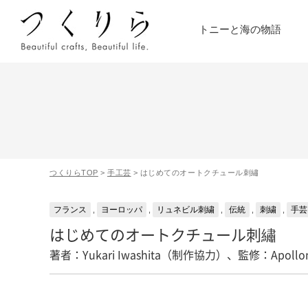
トニーと海の物語
つくりらTOP
>
手工芸
>
はじめてのオートクチュール刺繡
フランス
ヨーロッパ
リュネビル刺繍
伝統
刺繍
手芸
,
,
,
,
,
はじめてのオートクチュール刺繡
著者：Yukari Iwashita（制作協力）、監修：Apollo