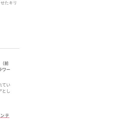
させたキリ
回（前
ラワー
れてい
アとし
アンテ