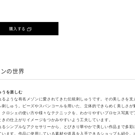
購入する
ョンの世界
ゅうを楽しむ
れるような有名メゾンに愛されてきた伝統刺しゅうです。その美しさを支
ル刺しゅう。ビーズやスパンコールを用いた、立体的できらめく美しさが
・クロシェの使い方や様々なテクニックを、わかりやすいプロセス写真で
ときの仕上がりイメージをつかみやすいよう工夫しています。
れるシンプルなアクセサリーから、とびきり華やかで美しい作品まで多彩
ています。作品に使用している素材や道具を入手できるショップも紹介。