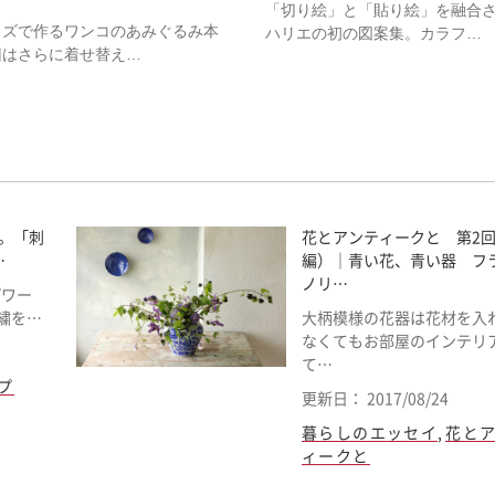
「切り絵」と「貼り絵」を融合
イズで作るワンコのあみぐるみ本
ハリエの初の図案集。カラフ…
回はさらに着せ替え…
繍。「刺
花とアンティークと 第2
…
編）｜青い花、青い器 フ
ノリ…
プワー
繍を…
大柄模様の花器は花材を入
なくてもお部屋のインテリ
て…
プ
更新日： 2017/08/24
暮らしのエッセイ
,
花と
ィークと