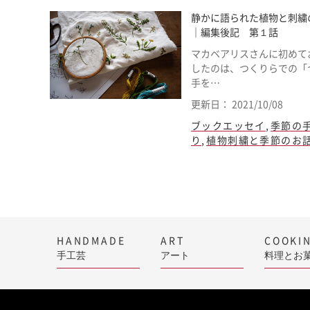
静かに語られた植物と刺繍
｜編集後記 第１話
マカベアリスさんに初めて
したのは、つくりらでの「
手を…
更新日： 2021/10/08
ブックエッセイ
,
季節の
り
,
植物刺繍と季節のお
HANDMADE
ART
COOKI
手工芸
アート
料理とお