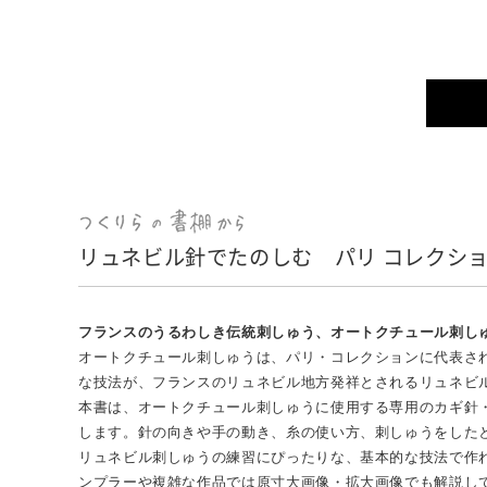
リュネビル針でたのしむ パリ コレクシ
フランスのうるわしき伝統刺しゅう、オートクチュール刺し
オートクチュール刺しゅうは、パリ・コレクションに代表さ
な技法が、フランスのリュネビル地方発祥とされるリュネビ
本書は、オートクチュール刺しゅうに使用する専用のカギ針
します。針の向きや手の動き、糸の使い方、刺しゅうをした
リュネビル刺しゅうの練習にぴったりな、基本的な技法で作
ンプラーや複雑な作品では原寸大画像・拡大画像でも解説し