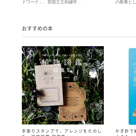
ドワーク」。英国王立刺繍学…
の教養と
おすすめの本
手彫りスタンプで、アレンジをたのし
かぎ針で