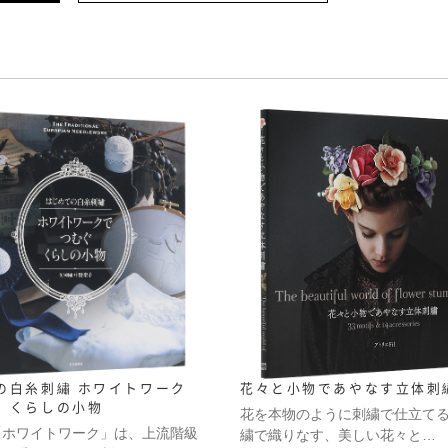
の白糸刺繡 ホワイトワーク
花々と小物であやなす立体刺
、くらしの小物
花を本物のように刺繍で仕立て
「ホワイトワーク」は、上流階級
繍で織りなす、美しい花々と…