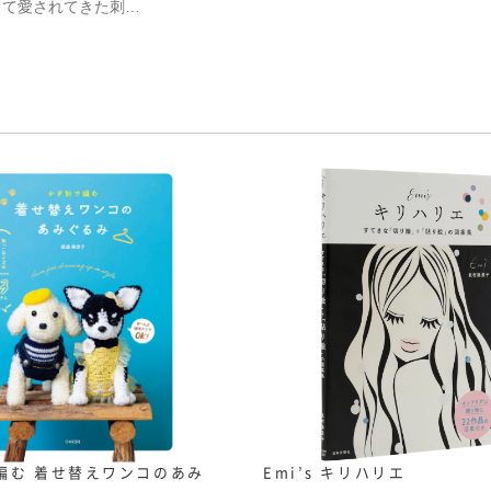
して愛されてきた刺…
編む 着せ替えワンコのあみ
Emi’s キリハリエ