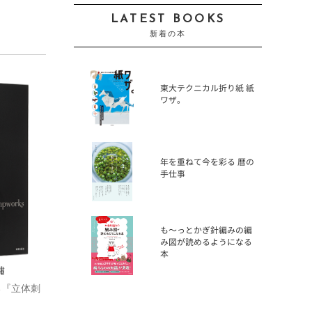
LATEST BOOKS
新着の本
東大テクニカル折り紙 紙
ワザ。
年を重ねて今を彩る 暦の
手仕事
も〜っとかぎ針編みの編
み図が読めるようになる
本
繡
る『立体刺