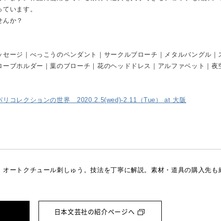
っています。
せんか？
ッセージ｜べっこうのペンダント｜サークルブローチ｜メタルバングル｜
ローブホルダー｜葉のブローチ｜花のヘッドドレス｜アルファベット｜夜
ョンの世界 2020.2.5(wed)-2.11（Tue） at 大阪
、オートクチュール刺しゅう。
技法を丁寧に解説。
素材・道具の購入先も
日本文芸社の紹介ページへ