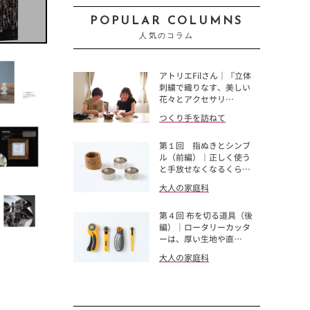
POPULAR COLUMNS
人気のコラム
アトリエFilさん｜『立体
刺繍で織りなす、美しい
花々とアクセサリ…
つくり手を訪ねて
第１回 指ぬきとシンブ
ル（前編）｜正しく使う
と手放せなくなるくら…
大人の家庭科
第４回 布を切る道具（後
編）｜ロータリーカッタ
ーは、厚い生地や直…
大人の家庭科