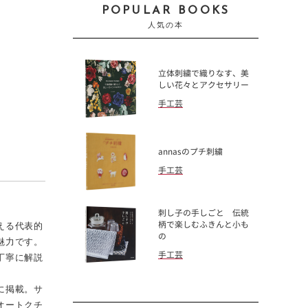
POPULAR BOOKS
人気の本
立体刺繍で織りなす、美
しい花々とアクセサリー
手工芸
annasのプチ刺繍
手工芸
刺し子の手しごと 伝統
える代表的
柄で楽しむふきんと小も
の
魅力です。
手工芸
丁寧に解説
に掲載。サ
オートクチ