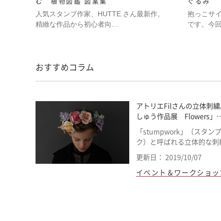
む 植物図鑑 図案集
ぐるみ
人気スタンプ作家、HUTTE.さん最新作。
抱っこサ
精緻な作品から初心者向…
です。今
おすすめコラム
アトリエFilさんの立体刺
しゅう作品展 Flowers」
「stumpwork」（スタン
ク）と呼ばれる立体的な刺
更新日： 2019/10/07
イベント＆ワークショッ