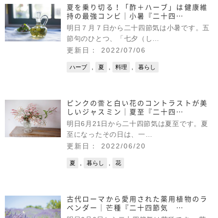
夏を乗り切る！「酢＋ハーブ」は健康維
持の最強コンビ｜小暑『二十四…
明日７月７日から二十四節気は小暑です。五
節句のひとつ、「七夕（し…
更新日： 2022/07/06
,
,
,
ハーブ
夏
料理
暮らし
ピンクの蕾と白い花のコントラストが美
しいジャスミン｜夏至『二十四…
明日6月21日から二十四節気は夏至です。夏
至になったその日は、一…
更新日： 2022/06/20
,
,
夏
暮らし
花
古代ローマから愛用された薬用植物のラ
ベンダー｜芒種『二十四節気 …