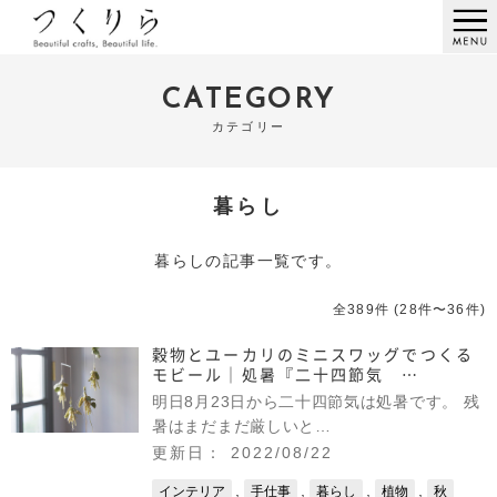
CATEGORY
カテゴリー
暮らし
暮らしの記事一覧です。
全389件 (28件〜36件)
穀物とユーカリのミニスワッグでつくる
モビール｜処暑『二十四節気 …
明日8月23日から二十四節気は処暑です。 残
暑はまだまだ厳しいと…
更新日： 2022/08/22
,
,
,
,
インテリア
手仕事
暮らし
植物
秋