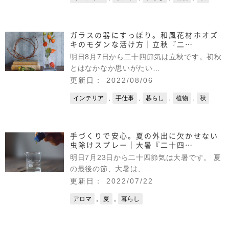
ガラスの器にすっぽり。和風花材ホオズ
キのモダンな活け方｜立秋『二…
明日8月7日から二十四節気は立秋です。初秋
とはなかなか思いがたい…
更新日： 2022/08/06
,
,
,
,
インテリア
手仕事
暮らし
植物
秋
手づくりで安心。夏の外出に欠かせない
虫除けスプレー｜大暑『二十四…
明日7月23日から二十四節気は大暑です。 夏
の最後の節、大暑は、…
更新日： 2022/07/22
,
,
アロマ
夏
暮らし