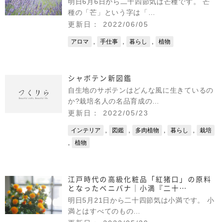
明日6月6日から二十四節気は芒種です。 芒
種の「芒」という字は「…
更新日： 2022/06/05
,
,
,
アロマ
手仕事
暮らし
植物
シャボテン新図鑑
自生地のサボテンはどんな風に生きているの
か?栽培名人の名品育成の…
更新日： 2022/05/23
,
,
,
,
インテリア
図鑑
多肉植物
暮らし
栽培
,
植物
江戸時代の高級化粧品「紅猪口」の原料
となったベニバナ｜小満『二十…
明日5月21日から二十四節気は小満です。 小
満とはすべてのもの…