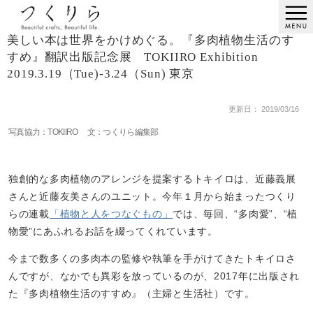
美しい本は世界をかけめぐる。『多肉植物生活のす
すめ』翻訳出版記念展 TOKIIRO Exhibition
2019.3.19（Tue)-3.24（Sun) 東京
更新日： 2019/03/16
写真協力：TOKIIRO 文：つくりら編集部
独創的な多肉植物のアレンジを提案するトキイロは、近藤義展
さんと近藤友美さんのユニット。今年１月から始まったつくり
らの連載
「植物と人をつなぐもの」
では、毎回、“多肉愛”、“植
物愛”にあふれるお話を綴ってくれています。
今まで数多くの多肉本の監修や執筆を手がけてきたトキイロさ
んですが、なかでも異彩を放っているのが、2017年に出版され
た『多肉植物生活のすすめ』（主婦と生活社）です。