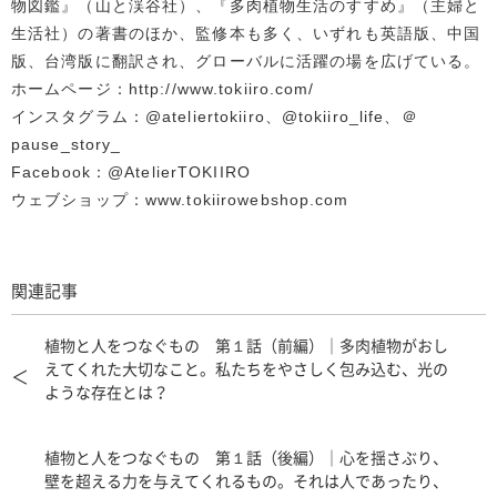
物図鑑』（山と渓谷社）、『多肉植物生活のすすめ』（主婦と
生活社）の著書のほか、監修本も多く、いずれも英語版、中国
版、台湾版に翻訳され、グローバルに活躍の場を広げている。
ホームページ：http://www.tokiiro.com/
インスタグラム：@ateliertokiiro、@tokiiro_life、＠
pause_story_
Facebook：@AtelierTOKIIRO
ウェブショップ：www.tokiirowebshop.com
関連記事
植物と人をつなぐもの 第１話（前編）｜多肉植物がおし
えてくれた大切なこと。私たちをやさしく包み込む、光の
＜
ような存在とは？
植物と人をつなぐもの 第１話（後編）｜心を揺さぶり、
壁を超える力を与えてくれるもの。それは人であったり、