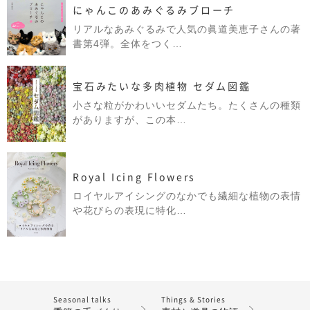
にゃんこのあみぐるみブローチ
リアルなあみぐるみで人気の眞道美恵子さんの著
書第4弾。全体をつく…
宝石みたいな多肉植物 セダム図鑑
小さな粒がかわいいセダムたち。たくさんの種類
がありますが、この本…
Royal Icing Flowers
ロイヤルアイシングのなかでも繊細な植物の表情
や花びらの表現に特化…
Seasonal talks
Things & Stories