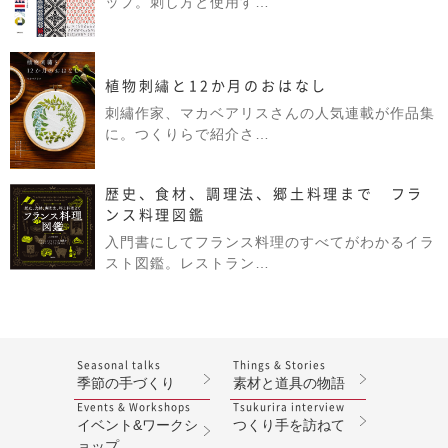
ップ。刺し方と使用す…
植物刺繡と12か月のおはなし
刺繡作家、マカベアリスさんの人気連載が作品集
に。つくりらで紹介さ…
歴史、食材、調理法、郷土料理まで フラ
ンス料理図鑑
入門書にしてフランス料理のすべてがわかるイラ
スト図鑑。レストラン…
Seasonal talks
Things & Stories
季節の手づくり
素材と道具の物語
Events & Workshops
Tsukurira interview
イベント&ワークシ
つくり手を訪ねて
ョップ