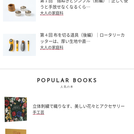
第１回 指ぬきとシンブル（前編）｜正しく使
うと手放せなくなるくら…
大人の家庭科
第４回 布を切る道具（後編）｜ロータリーカ
ッターは、厚い生地や直…
大人の家庭科
POPULAR BOOKS
人気の本
立体刺繍で織りなす、美しい花々とアクセサリー
手工芸