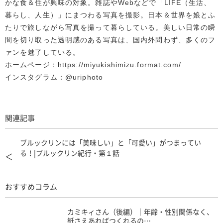
かな食＆住が興味の対象。雑誌やWebなどで「LIFE（生活、
暮らし、人生）」にまつわる写真を撮影。日本＆世界を娘とふ
たりで旅しながら写真を撮って暮らしている。美しい日常の瞬
間を切り取った透明感のある写真は、国内外問わず、多くのフ
ァンを魅了している。
ホームページ：https://miyukishimizu.format.com/
インスタグラム：@uriphoto
関連記事
ブルックリンには「美味しい」と「可愛い」がつまってい
る！|ブルックリン紀行・第１話
＜
おすすめコラム
カミキィさん（後編）｜年齢・性別関係なく、
紙さえあればつくれるの…