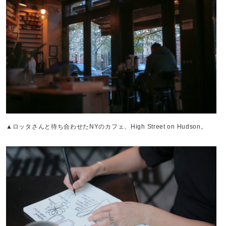
▲ロッタさんと待ち合わせたNYのカフェ、High Street on Hudson。