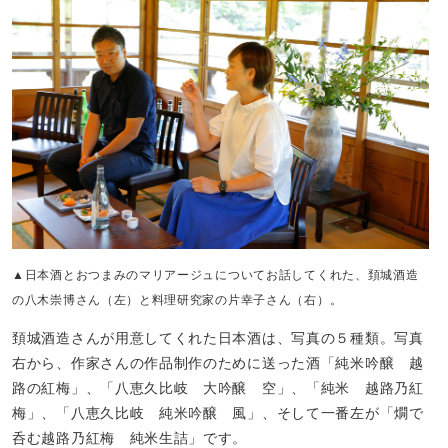
▲日本酒とおつまみのマリアージュについてお話してくれた、頚城酒造
の八木崇博さん（左）と料理研究家の片幸子さん（右）。
頚城酒造さんが用意してくれた日本酒は、写真の５種類。写真
右から、作家さんの作品制作のために送った酒「純米吟醸 越
路の紅梅」、「八恵久比岐 大吟醸 空」、「純米 越路乃紅
梅」、「八恵久比岐 純米吟醸 風」、そして一番左が「燗で
呑む越路乃紅梅 純米生詰」です。