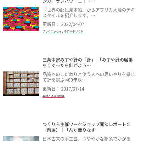
ンガ／ランバワーニ｜『…
『世界の配色見本帳』からアフリカ大陸のテキ
スタイルを紹介します。…
更新日： 2022/04/07
,
ブックエッセイ
季節の手づくり
三条本家みすや針の「針」| 「みすや針の暖簾
をくぐったら針がよう…
品質へのこだわりと使う人への思いやりを感じ
て針を選ぶ 400年以…
更新日： 2017/07/14
素材と道具の物語
つくりら主催ワークショップ開催レポート２
（前編）｜「糸が織りなす…
日本古来の手工芸、つややかな絹糸でかがる