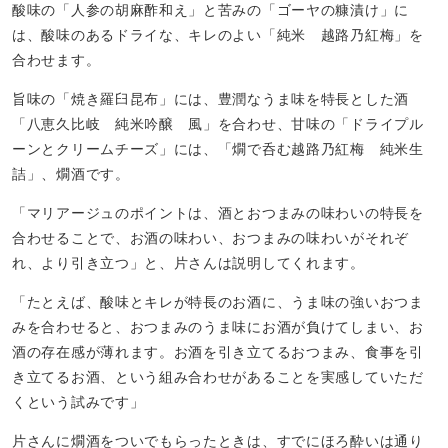
酸味の「人参の胡麻酢和え」と苦みの「ゴーヤの糠漬け」に
は、酸味のあるドライな、キレのよい「純米 越路乃紅梅」を
合わせます。
旨味の「焼き羅臼昆布」には、豊潤なうま味を特長とした酒
「八恵久比岐 純米吟醸 風」を合わせ、甘味の「ドライプル
ーンとクリームチーズ」には、「燗で呑む越路乃紅梅 純米生
詰」、燗酒です。
「マリアージュのポイントは、酒とおつまみの味わいの特長を
合わせることで、お酒の味わい、おつまみの味わいがそれぞ
れ、より引き立つ」と、片さんは説明してくれます。
「たとえば、酸味とキレが特長のお酒に、うま味の強いおつま
みを合わせると、おつまみのうま味にお酒が負けてしまい、お
酒の存在感が薄れます。お酒を引き立てるおつまみ、食事を引
き立てるお酒、という組み合わせがあることを実感していただ
くという試みです」
片さんに燗酒をついでもらったときは、すでにほろ酔いは通り