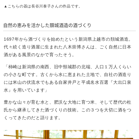
▲こちらの器は長谷川泰子さんの作品です。
自然の恵みを活かした頚城酒造の酒づくり
1697年から酒づくりを始めたという新潟県上越市の頚城酒造。
代々続く造り酒屋に生まれた八木崇博さんは、ごく自然に日本
酒がある風景のなかで育ったそう。
「柿崎は新潟県の南西、旧中頸城郡の北端、人口１万人くらい
の小さな町です。古くから水に恵まれた土地で、自社の酒造り
には米山の伏流水でもある自家井戸と平成名水百選『大出口泉
水』を用いています」
豊かな山々が育む水と、肥沃な大地に育つ米、そして歴代の杜
氏から継承してきた酒づくりの技術。この３つを大切に酒をつ
くってきたのだと語ります。