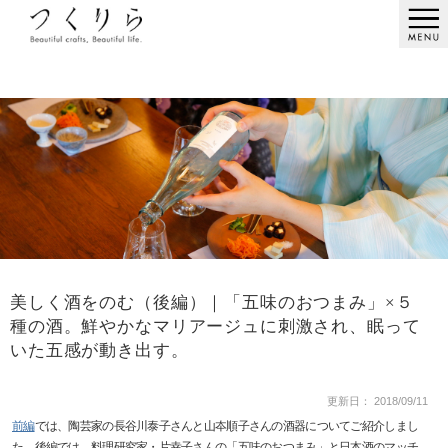
美しく酒をのむ（後編）｜「五味のおつまみ」×５
種の酒。鮮やかなマリアージュに刺激され、眠って
いた五感が動き出す。
更新日： 2018/09/11
前編
では、陶芸家の長谷川泰子さんと山夲順子さんの酒器についてご紹介しまし
た。後編では、料理研究家・片幸子さんの「五味のおつまみ」と日本酒のマッチ