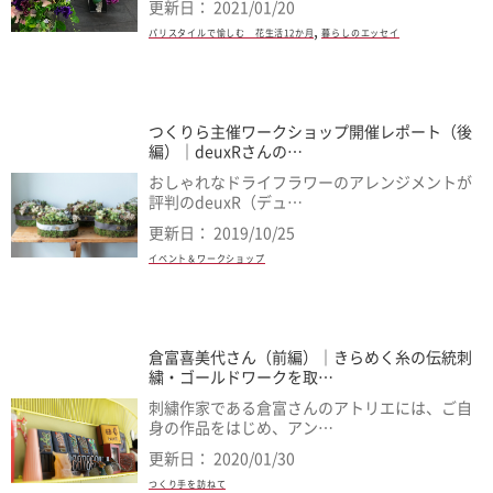
更新日： 2021/01/20
,
パリスタイルで愉しむ 花生活12か月
暮らしのエッセイ
つくりら主催ワークショップ開催レポート（後
編）｜deuxRさんの…
おしゃれなドライフラワーのアレンジメントが
評判のdeuxR（デュ…
更新日： 2019/10/25
イベント＆ワークショップ
倉富喜美代さん（前編）｜きらめく糸の伝統刺
繍・ゴールドワークを取…
刺繍作家である倉富さんのアトリエには、ご自
身の作品をはじめ、アン…
更新日： 2020/01/30
つくり手を訪ねて