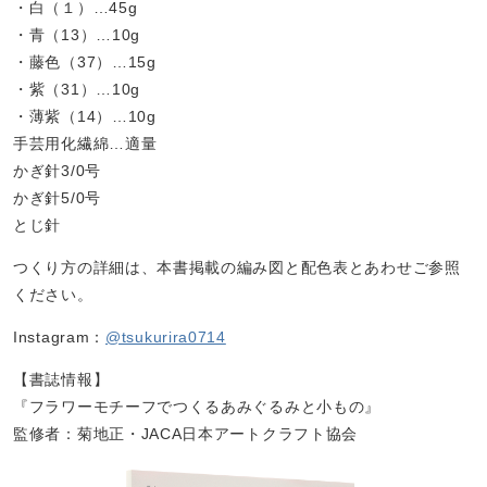
・白（１）…45g
・青（13）…10g
・藤色（37）…15g
・紫（31）…10g
・薄紫（14）…10g
手芸用化繊綿…適量
かぎ針3/0号
かぎ針5/0号
とじ針
つくり方の詳細は、本書掲載の編み図と配色表とあわせご参照
ください。
Instagram：
@tsukurira0714
【書誌情報】
『フラワーモチーフでつくるあみぐるみと小もの』
監修者：菊地正・JACA日本アートクラフト協会