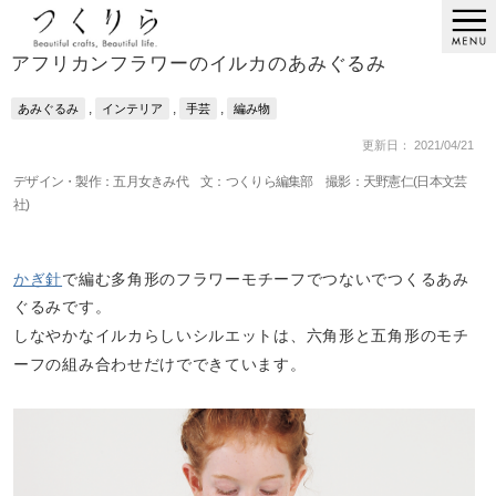
アフリカンフラワーのイルカのあみぐるみ
,
,
,
あみぐるみ
インテリア
手芸
編み物
更新日： 2021/04/21
デザイン・製作：五月女きみ代 文：つくりら編集部 撮影：天野憲仁(日本文芸
社)
かぎ針
で編む多角形のフラワーモチーフでつないでつくるあみ
ぐるみです。
しなやかなイルカらしいシルエットは、六角形と五角形のモチ
ーフの組み合わせだけでできています。