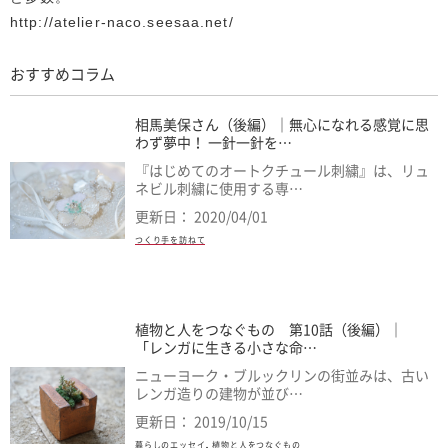
http://atelier-naco.seesaa.net/
おすすめコラム
相馬美保さん（後編）｜無心になれる感覚に思
わず夢中！ 一針一針を…
『はじめてのオートクチュール刺繍』は、リュ
ネビル刺繍に使用する専…
更新日： 2020/04/01
つくり手を訪ねて
植物と人をつなぐもの 第10話（後編）｜
「レンガに生きる小さな命…
ニューヨーク・ブルックリンの街並みは、古い
レンガ造りの建物が並び…
更新日： 2019/10/15
,
暮らしのエッセイ
植物と人をつなぐもの