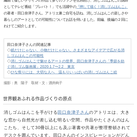
繊細で優しいデザインの作品で多くのファンを生み続け、消しゴムはんこの講師
としてテレビ番組「プレバト！」でも活躍中の
『押して描く！消しゴムはんこ』
の著者・田口奈津子さん。アトリエ兼ご自宅を訪ね、消しゴムはんこの楽しさや
暮らしのアートとしての可能性についてお話を伺いました。前編、後編の２回に
わけてご紹介します。
田口奈津子さんの関連記事
◇
紙だけじゃない、小物だけじゃない。さまざまなアイデアで広がる消
しゴムはんこの可能性
◇
消しゴムはんこで魅せるアートの世界。田口奈津子さんの「季節を紡
ぐ消しゴム版画展」2020.1.7〜2.2 東京
◇
ひな祭りには、大切な人へ 温もりいっぱいの消しゴムはんこ絵
撮影：奥 陽子 取材・文：酒井絢子
世界観あふれる作品づくりの原点
消しゴムはんこを手がける
田口奈津子さん
のアトリエは、大き
な窓から自然光が差し込む明るい空間。作品やたくさんのはん
こたち、そして30冊以上にも及ぶ著書や共著が整理整頓されて
デスクを囲んでいます。田口さんのインスピレーションがどん