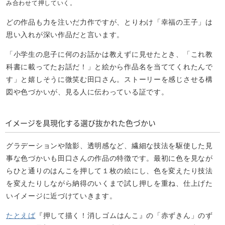
み合わせて押していく。
どの作品も力を注いだ力作ですが、とりわけ「幸福の王子」は
思い入れが深い作品だと言います。
「小学生の息子に何のお話かは教えずに見せたとき、「これ教
科書に載ってたお話だ！」と絵から作品名を当ててくれたんで
す」と嬉しそうに微笑む田口さん。ストーリーを感じさせる構
図や色づかいが、見る人に伝わっている証です。
イメージを具現化する選び抜かれた色づかい
グラデーションや陰影、透明感など、繊細な技法を駆使した見
事な色づかいも田口さんの作品の特徴です。最初に色を見なが
らひと通りのはんこを押して１枚の絵にし、色を変えたり技法
を変えたりしながら納得のいくまで試し押しを重ね、仕上げた
いイメージに近づけていきます。
たとえば
『押して描く！消しゴムはんこ』の「赤ずきん」のず