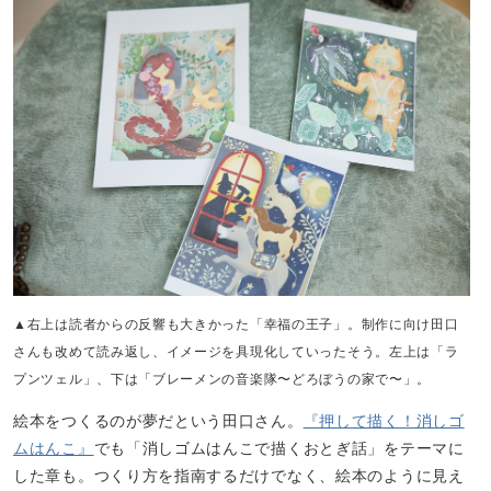
▲右上は読者からの反響も大きかった「幸福の王子」。制作に向け田口
さんも改めて読み返し、イメージを具現化していったそう。左上は「ラ
プンツェル」、下は「ブレーメンの音楽隊〜どろぼうの家で〜」。
絵本をつくるのが夢だという田口さん。
『押して描く！消しゴ
ムはんこ』
でも「消しゴムはんこで描くおとぎ話」をテーマに
した章も。つくり方を指南するだけでなく、絵本のように見え