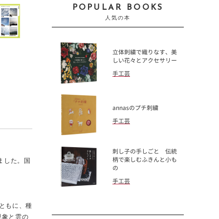
POPULAR BOOKS
人気の本
立体刺繍で織りなす、美
しい花々とアクセサリー
手工芸
annasのプチ刺繍
手工芸
刺し子の手しごと 伝統
ました。国
柄で楽しむふきんと小も
の
手工芸
ともに、種
現象と雲の