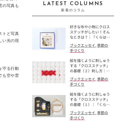
LATEST COLUMNS
雲の写真も
新着のコラム
好きな布や小物にクロス
ステッチがしたい！そん
ストと写真
なときは？｜『くらは…
しい光の現
ブックエッセイ
,
季節の
手づくり
絵を描くように刺しゅう
する「クロスステッチ」
を守る行動
の基礎（２）刺し方｜…
でも空や雲
ブックエッセイ
,
季節の
手づくり
絵を描くように刺しゅう
する「クロスステッチ」
の基礎（１）｜『くら…
ブックエッセイ
,
季節の
手づくり