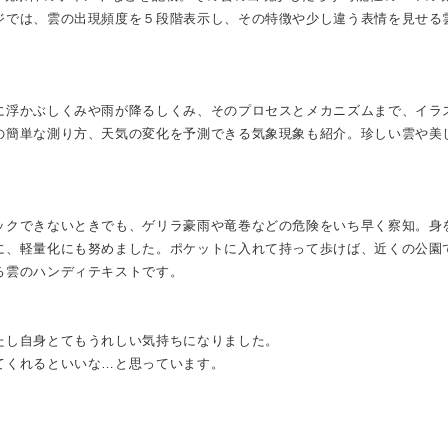
ジでは、雲の出現頻度を５段階表示し、その特徴や少し違う表情を見せる
に浮かぶしくみや雨が降るしくみ、そのプロセスとメカニズムまで、イラ
の簡単な測り方、天気の変化を予測できる気象現象も紹介。珍しい雲や美
ックできないときでも、ゲリラ豪雨や竜巻などの危険をいち早く察知。身
に、軽量化にも努めました。ポケットに入れて持って歩けば、近くの公園
る雲のハンディテキストです。
たし自身とてもうれしい気持ちになりました。
てくれるといいな…と思っています。