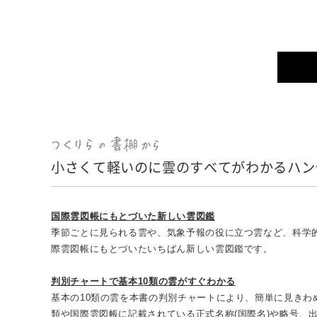
小さくて軽いのに雲のすべてがわかるハン
国際雲図帳にもとづいた新しい雲図鑑
季節ごとに見られる雲や、気象予報の役に立つ雲など、科学
際雲図帳にもとづいたいちばん新しい雲図鑑です。
判別チャートで基本10類の雲がすぐわかる
基本の10類の雲を本書の判別チャートにより、簡単に見きわ
類や国際雲図帳に記載されている正式名称(国際名)や略号、