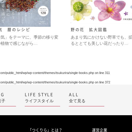
気 暦のレシピ
野の花 拡大図鑑
節気」をテーマに、季節の移り変
あまり気にかけない野草でも、
や植物で感じながら…
るととても美しい花だったり…
.com/public_html/wp/wp-content/themes/tsukurira/single-books.php
on line
311
.com/public_html/wp/wp-content/themes/tsukurira/single-books.php
on line
372
NG
LIFE STYLE
ALL
菓子
ライフスタイル
全て見る
「つくりら」とは？
運営企業