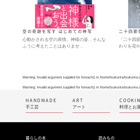
空の奇跡を写す はじめての神写
二十四節
心動かされる空の表情。神様の姿…そんな
「二十四
ふうに考えたことはありませ…
わりを花
Warning
: Invalid argument supplied for foreach() in
/home/tsukurira/tsukurira
Warning
: Invalid argument supplied for foreach() in
/home/tsukurira/tsukurira
HANDMADE
ART
COOKI
手工芸
アート
料理とお
暮らしの本
読みもの