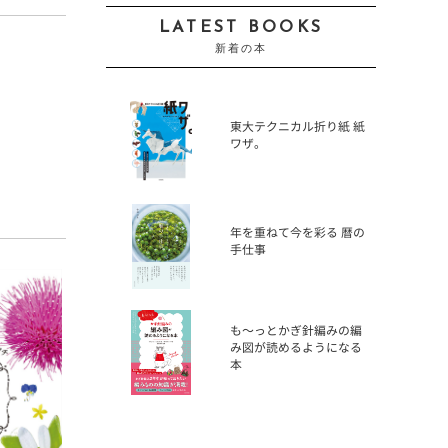
LATEST BOOKS
新着の本
東大テクニカル折り紙 紙
ワザ。
年を重ねて今を彩る 暦の
手仕事
も〜っとかぎ針編みの編
み図が読めるようになる
本