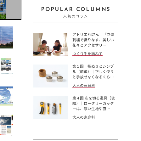
POPULAR COLUMNS
人気のコラム
アトリエFilさん｜『立体
刺繍で織りなす、美しい
花々とアクセサリ…
つくり手を訪ねて
第１回 指ぬきとシンブ
ル（前編）｜正しく使う
と手放せなくなるくら…
大人の家庭科
第４回 布を切る道具（後
編）｜ロータリーカッタ
ーは、厚い生地や直…
大人の家庭科