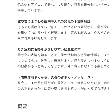
色合いをアイコンで表示。より細かい特徴を細分類したペー
掲載しています。
空や雲にまつわる疑問や天気の変化の予測を解説
そもそも雲は何からできているの？という疑問から、雲が空
を用いてわかりやすく解説します。雲の観察のコツや大きさ
象の写真も収録しています。
野外活動にも持ち歩きしやすい軽量化の本
雲や空の表情を知ることで、屋外活動時など気象情報をチェ
につなげられ、防災にも役立ちます。持ち歩きしやすいよう
の観察がもっと楽しくなります。外に出られなくても楽しめ
〜岩槻秀明さんから、読者の皆さんへメッセージ〜
発売して１か月も経たずに重版というご連絡をいただき、わ
この本をきっかけに雲や空に興味を持つ人がひとりでも増え
概要