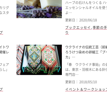
ハーブの石けんをつくる ハ
カリグ
エッセンシャルオイルを使
なスタ
よ…
更新日： 2020/06/18
ブックエッセイ
,
季節の
プ
り
イトワ
ウクライナの伝統工芸（前
開催レ
ろうけつ染めの卵細工「プ
カ」…
フェア
「春 ウクライナ事始」の
らし」
は、東京・羽根木にある針
専門店…
更新日： 2018/05/10
プ
イベント＆ワークショッ