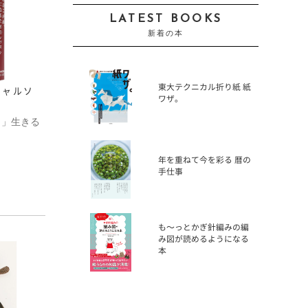
LATEST BOOKS
新着の本
東大テクニカル折り紙 紙
ギャルソ
ワザ。
く」生きる
年を重ねて今を彩る 暦の
手仕事
も〜っとかぎ針編みの編
み図が読めるようになる
本