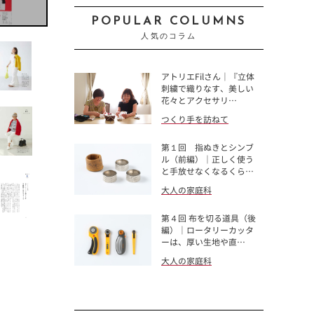
POPULAR COLUMNS
人気のコラム
アトリエFilさん｜『立体
刺繍で織りなす、美しい
花々とアクセサリ…
つくり手を訪ねて
第１回 指ぬきとシンブ
ル（前編）｜正しく使う
と手放せなくなるくら…
大人の家庭科
第４回 布を切る道具（後
編）｜ロータリーカッタ
ーは、厚い生地や直…
大人の家庭科