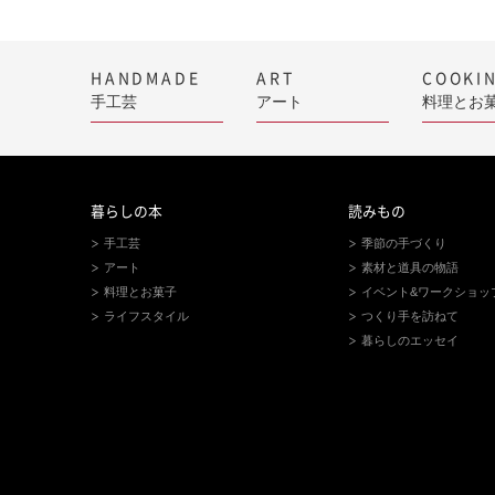
HANDMADE
ART
COOKI
手工芸
アート
料理とお
暮らしの本
読みもの
手工芸
季節の手づくり
アート
素材と道具の物語
料理とお菓子
イベント&ワークショッ
ライフスタイル
つくり手を訪ねて
暮らしのエッセイ