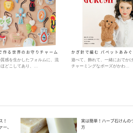
で作る世界のお守りチャーム
かぎ針で編む パペットあみ
の質感を生かしたフォルムに、流
遊べて、飾れて、一緒におでか
をほどこしてあり、…
チャーミングなポーズがかわ…
ス！
実は簡単！ハーブ石けんの
ァー、
方