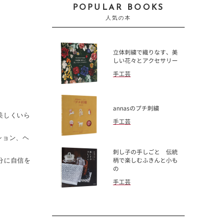
POPULAR BOOKS
人気の本
立体刺繍で織りなす、美
しい花々とアクセサリー
手工芸
annasのプチ刺繍
美しくいら
手工芸
ション、ヘ
刺し子の手しごと 伝統
分に自信を
柄で楽しむふきんと小も
の
手工芸