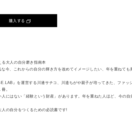
購入する
える大人の自分磨き指南本
も元気な今、これからの自分の輝き方を改めてイメージしたい、年を重ねても
BE.LAB』を運営する川邊サチコ、川邉ちがや親子が培ってきた、ファッ
１冊。
い人にはない「経験という財産」があります。年を重ねた人ほど、今の自
大人の自分をつくるための必読書です!