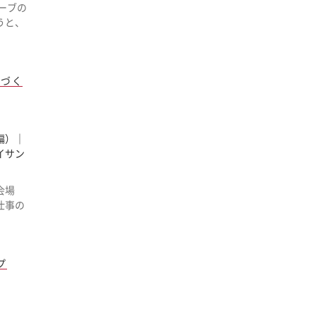
ーブの
うと、
手づく
編）｜
イサン
会場
仕事の
プ