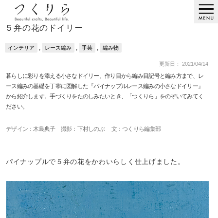
５弁の花のドイリー
,
,
,
インテリア
レース編み
手芸
編み物
更新日： 2021/04/14
暮らしに彩りを添える小さなドイリー。作り目から編み目記号と編み方まで、レ
ース編みの基礎を丁寧に図解した『パイナップルレース編みの小さなドイリー』
から紹介します。手づくりをたのしみたいとき、「つくりら」をのぞいてみてく
ださい。
デザイン：木島典子 撮影：下村しのぶ 文：つくりら編集部
パイナップルで５弁の花をかわいらしく仕上げました。