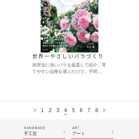
世界一やさしいバラづくり
病害虫に強いバラを厳選して紹介。育
てやすい品種を選ぶだけで、手間…
1
2
3
4
5
6
7
8
HANDMADE
ART
手工芸
アート