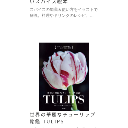
いスパイス絵本
スパイスの知識＆使い方をイラストで
解説。料理やドリンクのレシピ、…
世界の華麗なチューリップ
銘鑑 TULIPS