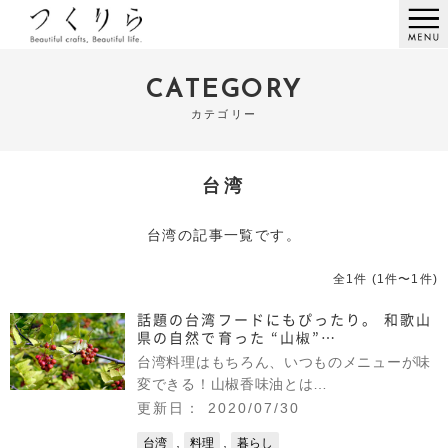
CATEGORY
カテゴリー
台湾
台湾の記事一覧です。
全1件 (1件〜1件)
話題の台湾フードにもぴったり。 和歌山
県の自然で育った “山椒”…
台湾料理はもちろん、いつものメニューが味
変できる！山椒香味油とは…
更新日： 2020/07/30
,
,
台湾
料理
暮らし