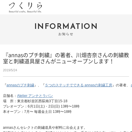
INFORMATION
お知らせ
『annasのプチ刺繍』の著者、川畑杏奈さんの刺繍教
室と刺繍道具屋さんがニューオープンします！
2019/5/24
『
annasのプチ刺繍
』、『
５つのステッチでできる annasの刺繍工房
』の著者、 
店舗名：
Atelier アンナとラパン
場　所：東京都杉並区西荻南3丁目15-18
プレオープン：6月1日(土)・2日(日) 13時〜18時
本オープン：7月〜 毎週金土日 13時〜18時 
annasさんセレクトの刺繡道具や材料に出会えます。