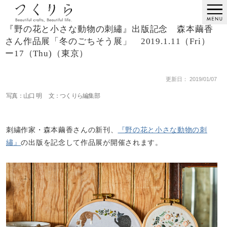
『野の花と小さな動物の刺繡』出版記念 森本繭香
さん作品展「冬のごちそう展」 2019.1.11（Fri）
ー17（Thu)（東京）
更新日： 2019/01/07
写真：山口 明 文：つくりら編集部
刺繍作家・森本繭香さんの新刊、
『野の花と小さな動物の刺
繡』
の出版を記念して作品展が開催されます。