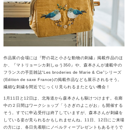
作品展の会場には『野の花と小さな動物の刺繡』掲載作品のほ
か、『マトリョーシカ刺しゅう350』や、森本さんが連載中の
フランスの手芸雑誌“Les broderies de Marie & Cie”シリーズ
(Edition de saxe France)の掲載作品なども展示されるそう。
繊細な刺繍を間近でじっくり見られるまたとない機会！
1月11日と12日は、北海道から森本さんも駆けつけます。在廊
中の２日間はワークショップ「うさぎのよこがお」も開催する
そう。すでに申込受付は終了していますが、森本さんが刺繍を
している姿が見られるかもしれませんね。11日、12日にご来場
の方には、各日先着順にノベルティープレゼントもあるそうで