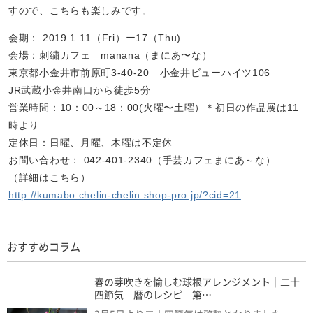
すので、こちらも楽しみです。
会期： 2019.1.11（Fri）ー17（Thu)
会場：刺繍カフェ manana（まにあ〜な）
東京都小金井市前原町3-40-20 小金井ビューハイツ106
JR武蔵小金井南口から徒歩5分
営業時間：10：00～18：00(火曜〜土曜）＊初日の作品展は11
時より
定休日：日曜、月曜、木曜は不定休
お問い合わせ： 042-401-2340（手芸カフェまにあ～な）
（詳細はこちら）
http://kumabo.chelin-chelin.shop-pro.jp/?cid=21
おすすめコラム
春の芽吹きを愉しむ球根アレンジメント｜二十
四節気 暦のレシピ 第…