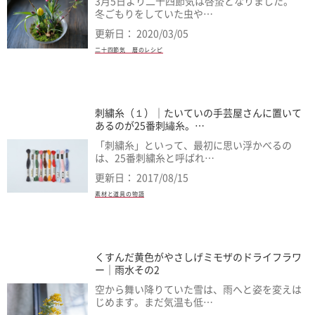
3月5日より二十四節気は啓蟄となりました。
冬ごもりをしていた虫や…
更新日： 2020/03/05
二十四節気 暦のレシピ
刺繍糸（１）｜たいていの手芸屋さんに置いて
あるのが25番刺繡糸。…
「刺繍糸」といって、最初に思い浮かべるの
は、25番刺繍糸と呼ばれ…
更新日： 2017/08/15
素材と道具の物語
くすんだ黄色がやさしげミモザのドライフラワ
ー｜雨水その2
空から舞い降りていた雪は、雨へと姿を変えは
じめます。まだ気温も低…