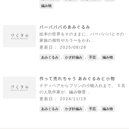
編み物
バーバパパのあみぐるみ
絵本の世界をそのままに、バーバパパとその
家族の個性やカラーをかわ…
更新日： 2025/08/28
,
,
,
あみぐるみ
かぎ針編み
手芸
編み物
作って売れちゃう あみぐるみと小物
テディベアからプリンの小物入れまで。 ５名
の人気作家が、編み物普…
更新日： 2024/11/19
,
,
,
あみぐるみ
かぎ針編み
手芸
編み物