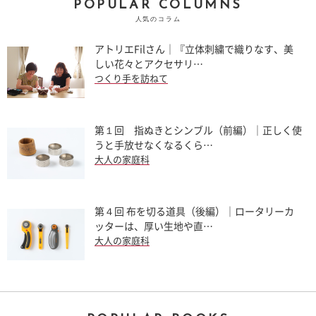
POPULAR COLUMNS
人気のコラム
アトリエFilさん｜『立体刺繍で織りなす、美
しい花々とアクセサリ…
つくり手を訪ねて
第１回 指ぬきとシンブル（前編）｜正しく使
うと手放せなくなるくら…
大人の家庭科
第４回 布を切る道具（後編）｜ロータリーカ
ッターは、厚い生地や直…
大人の家庭科