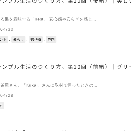
シンプル生活のつくり方。第10回（後編）｜美し
る巣を意味する「nest」 安心感や安らぎを感じ…
04/30
,
,
,
ント
暮らし
贈り物
静岡
シンプル生活のつくり方。第10回（前編）｜グリ
茶屋さん、「Kukai」さんに取材で伺ったときの…
04/29
岡