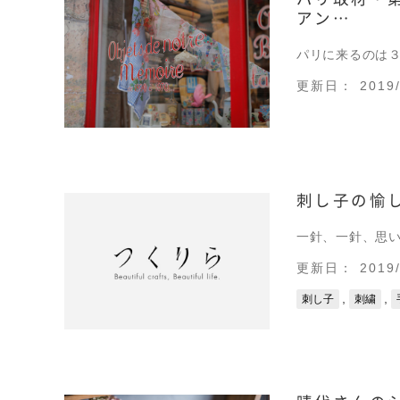
アン…
パリに来るのは３
更新日： 2019/
刺し子の愉
一針、一針、思い
更新日： 2019/
,
,
刺し子
刺繍