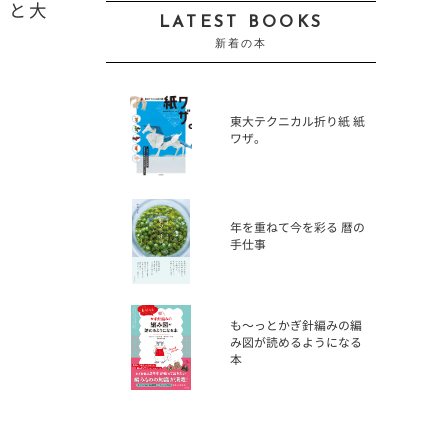
」と大
LATEST BOOKS
新着の本
東大テクニカル折り紙 紙
ワザ。
年を重ねて今を彩る 暦の
手仕事
も〜っとかぎ針編みの編
み図が読めるようになる
本