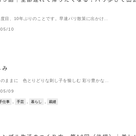
度目、10年ぶりのことです。早速パリ散策に出かけ…
05/10
しみ
のままに 色とりどりな刺し子を愉しむ 彩り豊かな…
05/09
,
,
,
手仕事
手芸
暮らし
裁縫