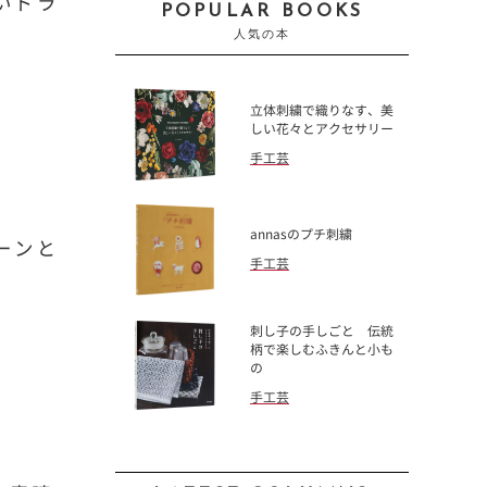
いドラ
POPULAR BOOKS
人気の本
立体刺繍で織りなす、美
しい花々とアクセサリー
手工芸
annasのプチ刺繍
ーンと
手工芸
刺し子の手しごと 伝統
柄で楽しむふきんと小も
の
手工芸