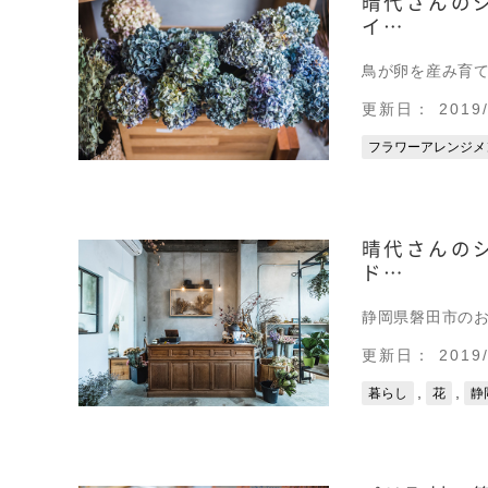
晴代さんの
イ…
鳥が卵を産み育て
更新日： 2019/
フラワーアレンジメ
晴代さんの
ド…
静岡県磐田市のお
更新日： 2019/
,
,
暮らし
花
静