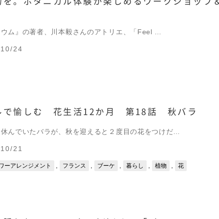
物を。ボタニカル体験が楽しめるワークショップ
ウム』の著者、川本毅さんのアトリエ、「Feel …
10/24
で愉しむ 花生活12か月 第18話 秋バラ
り休んでいたバラが、秋を迎えると２度目の花をつけだ…
10/21
,
,
,
,
,
ワーアレンジメント
フランス
ブーケ
暮らし
植物
花