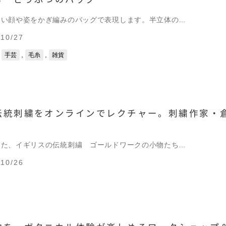
しい顔や姿をかぎ編みのバッグで表現します。半立体の…
10/27
,
,
,
手芸
毛糸
雑貨
伝統刺繍をオンラインでレクチャー。刺繍作家・
した、イギリスの伝統刺繍 ゴールドワークの小物たち…
10/26