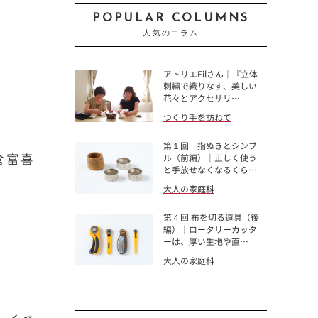
POPULAR COLUMNS
人気のコラム
アトリエFilさん｜『立体
刺繍で織りなす、美しい
花々とアクセサリ…
つくり手を訪ねて
第１回 指ぬきとシンブ
倉富喜
ル（前編）｜正しく使う
と手放せなくなるくら…
大人の家庭科
第４回 布を切る道具（後
編）｜ロータリーカッタ
ーは、厚い生地や直…
大人の家庭科