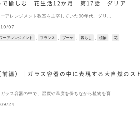
で愉しむ 花生活12か月 第17話 ダリア
ーアレンジメント教室を主宰していた90年代、ダリ…
10/07
,
,
,
,
,
ワーアレンジメント
フランス
ブーケ
暮らし
植物
花
（前編）｜ガラス容器の中に表現する大自然のス
、ガラス容器の中で、湿度や温度を保ちながら植物を育…
09/24