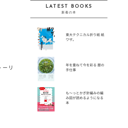
LATEST BOOKS
新着の本
東大テクニカル折り紙 紙
ワザ。
年を重ねて今を彩る 暦の
トーリ
手仕事
も〜っとかぎ針編みの編
み図が読めるようになる
本