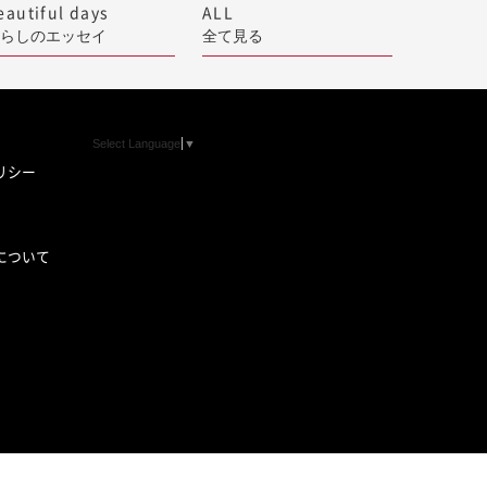
eautiful days
ALL
らしのエッセイ
全て見る
Select Language
▼
リシー
について