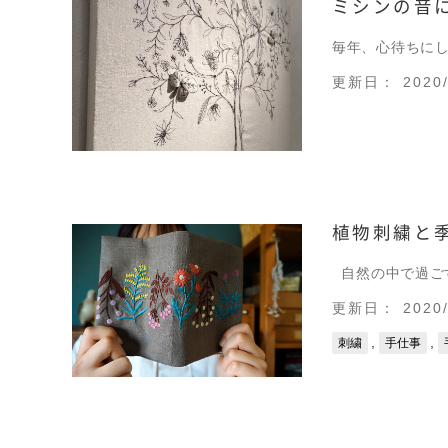
ミシンの音に誘
毎年、心待ちに
更新日： 2020/
植物刺繍と季
自然の中で過ご
更新日： 2020/
,
,
刺繍
手仕事