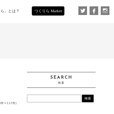
りら」とは？
つくりら Market
SEARCH
検索
09件〜117件)