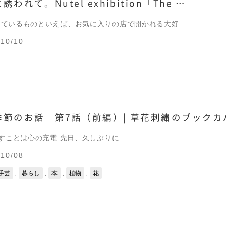
われて。Nutel exhibition「The …
しているものといえば、お気に入りの店で開かれる大好…
10/10
節のお話 第7話（前編）| 草花刺繍のブックカ
すことは心の充電 先日、久しぶりに…
10/08
,
,
,
,
手芸
暮らし
本
植物
花