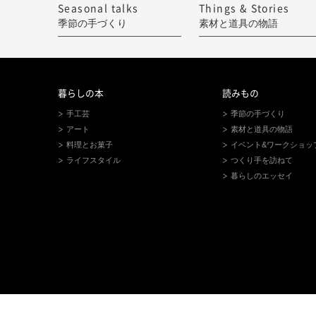
Seasonal talks
Things & Stories
季節の手づくり
素材と道具の物語
暮らしの本
読みもの
手工芸
季節の手づくり
アート
素材と道具の物語
料理とお菓子
イベント&ワークショッ
ライフスタイル
つくり手を訪ねて
暮らしのエッセイ