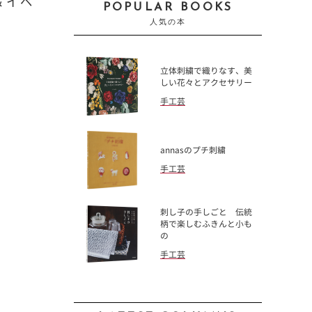
＆イベ
POPULAR BOOKS
人気の本
立体刺繍で織りなす、美
しい花々とアクセサリー
手工芸
annasのプチ刺繍
手工芸
刺し子の手しごと 伝統
柄で楽しむふきんと小も
の
手工芸