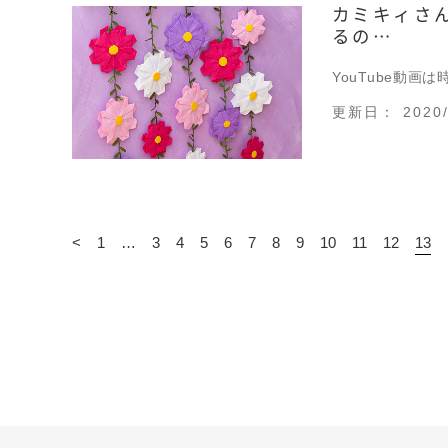
カミキィさ
るの…
YouTube動画
更新日： 2020/
<
1
…
3
4
5
6
7
8
9
10
11
12
13